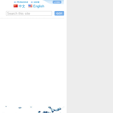
中文
English
Search this site